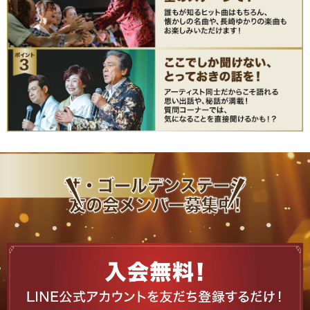
④席種を選び、人数を入力し、「カートへ」を押
す
手順B：WEB注文を押すとスタジアムシティ公式
アプリに移動
④ 手順A：「公演一覧を見る」を押すと、注文可
能な公演が表示されます。
ザ・ゴールデンステージ
友の会メンバー募集中!