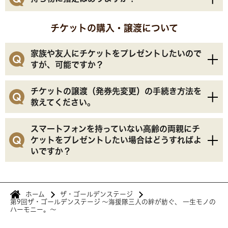
い。会場内はエアコンが効いていて、寒く感じる場合
がございます。軽めの羽織もののご持参がおすすめで
入場には「座席情報が記載されたチケット(紙/電
チケットの購入・譲渡について
す。
子)」が必要になります。紛失等の場合改めてご購入
いただく必要がございますので、必ずお持ちくださ
家族や友人にチケットをプレゼントしたいので
い。
すが、可能ですか？
また、お座席によっては固いと感じられる可能性もご
はい、可能です。ただし、原則としてチケットはご購
チケットの譲渡（発券先変更）の手続き方法を
ざいます。座布団やクッションシートがあると便利で
入者様のアプリに電子チケットとして発券されます。
教えてください。
す。
ご来場者が異なる場合は、事前に事務局にて「発券先
ご来場者様も「長崎スタジアムシティアプリ」をダウ
変更」の手続きが必要となります。
スマートフォンを持っていない高齢の両親にチ
ンロード・会員登録していただく必要があります。そ
ケットをプレゼントしたい場合はどうすればよ
いですか？
の後、事務局へ以下の情報をご連絡ください。
【ご購入者様情報】氏名、アプリ会員番号（8桁）、
アプリでご購入の場合、原則は電子チケットですが、
メールアドレス、電話番号
ご来場者様がスマートフォンをお持ちでない場合に限
【ご来場者様情報】氏名、アプリ会員番号（8桁）、
ホーム
ザ・ゴールデンステージ
り、以下の対応をご案内しております。
第9回ザ・ゴールデンステージ 〜海援隊三人の絆が紡ぐ、 一生モノの
メールアドレス、電話番号
ハーモニー。〜
当日同行される場合： ご購入者様のアプリで入場認