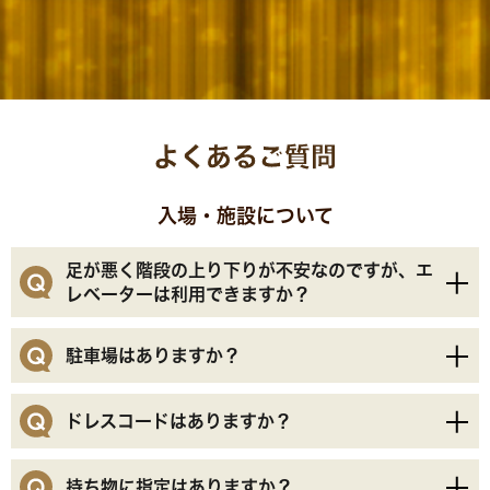
よくあるご質問
入場・施設について
足が悪く階段の上り下りが不安なのですが、エ
レベーターは利用できますか？
はい、会場内のエレベーターをご利用いただけます。
駐車場はありますか？
当日、お近くのスタッフにエレベーター利用を希望す
る旨をお伝えいただければ、スムーズにご案内いたし
スタジアムシティの駐車場をご利用いただけますが、
ドレスコードはありますか？
ます。
イベント当日は混雑が予想されます。送迎や公共交通
機関でのご来場もあわせてご検討ください。
特にございません。好きなお召し物でお越しくださ
持ち物に指定はありますか？