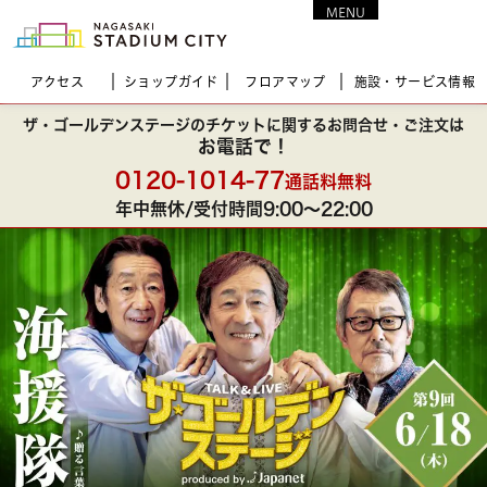
MENU
CLOSE
アクセス
ショップガイド
フロア
マップ
施設・サービス情報
①アプリを立ち上げ「イベント」を押す
①カメラでQRコードを読み込む
ザ・ゴールデンステージの
チケットに関する
お問合せ・ご注文は
スマホの場合はリンクをタップ
お電話で！
①「トーク」を押しトーク画面を開く
0120-1014-77
通話料無料
※「トーク」が表示されない方は、友達登録がお済みかご確
年中無休/受付時間9:00〜22:00
認お願いします