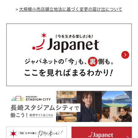
証を行い、観覧者様のみご入場いただくことが可能で
>
す。
大規模小売店舗立地法に基づく変更の届け出について
事前に紙チケットを受け取る： 公演日前に長崎スタ
ジアムシティ内の「インフォメーションカウンター」
へお越しいただける場合に限り、紙チケットの発行を
検討させていただきます。詳細は事務局へお問い合わ
せください。