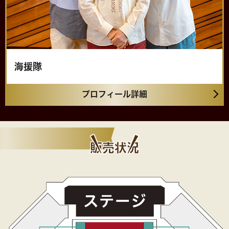
②ザ・ゴールデンステージを探し、「今すぐ購
入」を押す
②LINEの画面が表示されたら、「友だち追加」を
押す
海援隊
②メニューを押すと、「公演一覧を見る」「電話
プロフィール詳細
番号」が表示される
販売状況