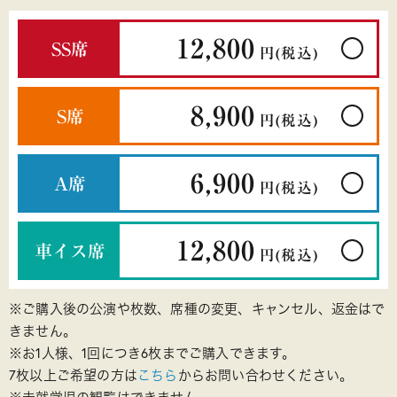
③「販売中」を押す
12,800
SS席
円
(税込)
③登録完了です！
8,900
S席
円
(税込)
③電話番号が書いてあるボタンを押すと電話がか
かりますので、ご注文をお願いいたします
6,900
A席
円
(税込)
12,800
車イス席
円
(税込)
※ご購入後の公演や枚数、席種の変更、キャンセル、返金はで
きません。
※お1人様、1回につき6枚までご購入できます。
7枚以上ご希望の方は
こちら
からお問い合わせください。