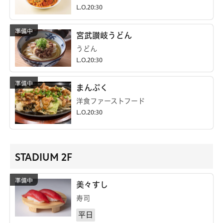
L.O.20:30
宮武讃岐うどん
うどん
L.O.20:30
まんぷく
洋食ファーストフード
L.O.20:30
STADIUM 2F
美々すし
寿司
平日