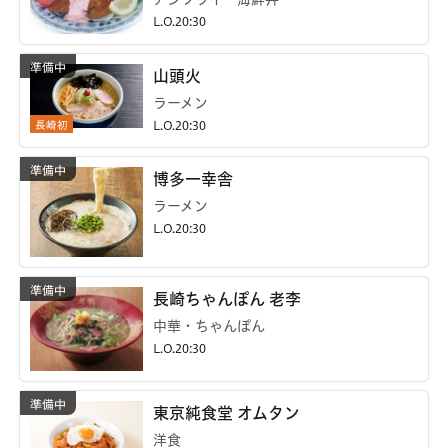
L.O.20:30
山頭火
ラーメン
長崎初
L.O.20:30
博多一幸舎
ラーメン
L.O.20:30
長崎ちゃんぽん 老李
中華・ちゃんぽん
L.O.20:30
東京純食堂 オムタン
洋食