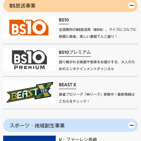
BS放送事業
BS10
全国無料のBS放送局『BS10』。クイズにゴルフに
映画に麻雀、楽しい番組てんこ盛り！
BS10プレミアム
語り継がれる映画や音楽をお届けする、大人のた
めのエンタテインメントチャンネル
BEAST X
麻雀プロリーグ「Mリーグ」参戦中！最新情報は
こちらをチェック！
スポーツ・地域創生事業
V・ファーレン長崎