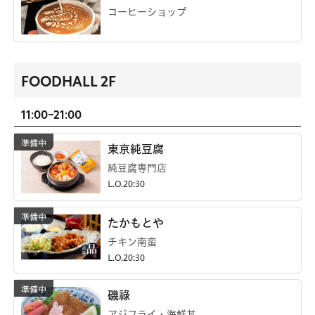
コーヒーショップ
FOODHALL 2F
11:00-21:00
東京純豆腐
純豆腐専門店
L.O.20:30
たかもとや
チキン南蛮
L.O.20:30
磯祿
アジフライ・海鮮丼