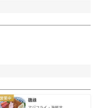
磯祿
アジフライ・海鮮丼