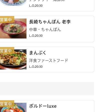
L.O.20:30
長崎ちゃんぽん 老李
中華・ちゃんぽん
L.O.20:30
まんぷく
洋食ファーストフード
L.O.20:30
ボルドーluxe