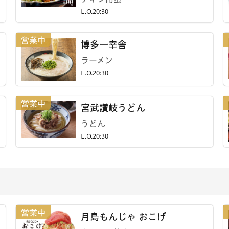
L.O.20:30
博多一幸舎
ラーメン
L.O.20:30
宮武讃岐うどん
うどん
L.O.20:30
月島もんじゃ おこげ