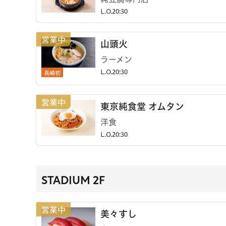
L.O.20:30
山頭火
ラーメン
長崎初
L.O.20:30
東京純食堂 オムタン
洋食
L.O.20:30
STADIUM 2F
美々すし