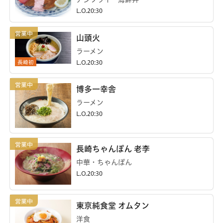
L.O.20:30
山頭火
ラーメン
長崎初
L.O.20:30
博多一幸舎
ラーメン
L.O.20:30
長崎ちゃんぽん 老李
中華・ちゃんぽん
L.O.20:30
東京純食堂 オムタン
洋食