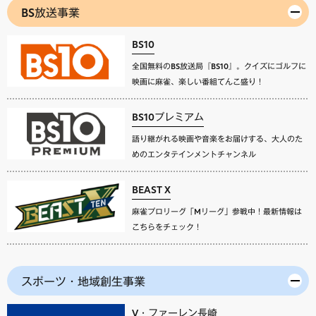
BS放送事業
BS10
全国無料のBS放送局『BS10』。クイズにゴルフに
映画に麻雀、楽しい番組てんこ盛り！
BS10プレミアム
語り継がれる映画や音楽をお届けする、大人のた
めのエンタテインメントチャンネル
BEAST X
麻雀プロリーグ「Mリーグ」参戦中！最新情報は
こちらをチェック！
スポーツ・地域創生事業
V・ファーレン長崎