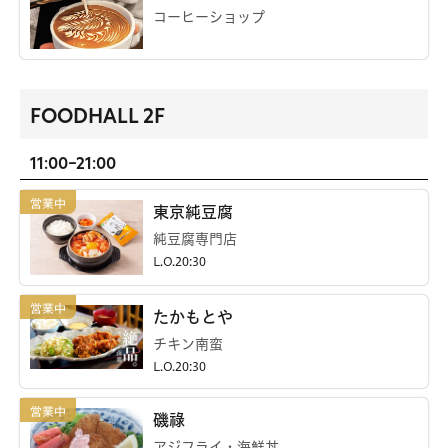
コーヒーショップ
FOODHALL 2F
11:00-21:00
東京純豆腐
純豆腐専門店
L.O.20:30
たかもとや
チキン南蛮
L.O.20:30
磯祿
アジフライ・海鮮丼