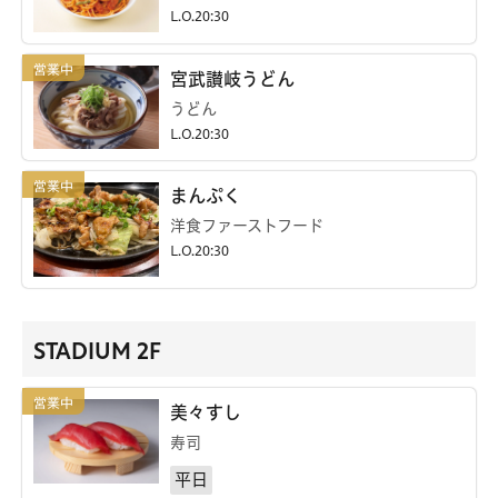
L.O.20:30
宮武讃岐うどん
うどん
L.O.20:30
まんぷく
洋食ファーストフード
L.O.20:30
STADIUM 2F
美々すし
寿司
平日