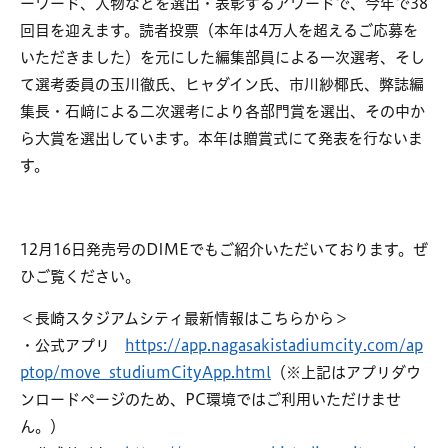
ーワード、人物などを選出・表彰するアワードで、今年で38
回目を迎えます。読者投票（本年は4万人を超えるご応募を
いただきました）を元にした編集部員による一次選考、そし
て選考委員の玉川徹氏、ヒャダイン氏、市川紗椰氏、弊誌編
集長・石﨑による二次選考により各部門賞を選出、その中か
ら大賞を選出しています。本年は贈賞式にて発表を行ないま
す。
12月16日発売号のDIMEでもご紹介いただいております。ぜ
ひご覧ください。
＜長崎スタジアムシティ最新情報はこちらから＞
・公式アプリ
https://app.nagasakistadiumcity.com/ap
ptop/move_studiumCityApp.html
（※上記はアプリダウ
ンロードページのため、PC環境ではご利用いただけませ
ん。）