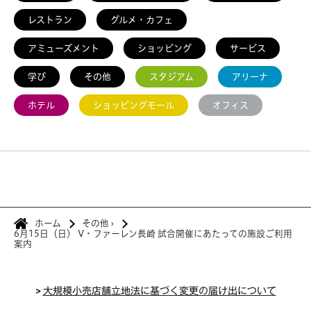
レストラン
グルメ・カフェ
アミューズメント
ショッピング
サービス
学び
その他
スタジアム
アリーナ
ホテル
ショッピングモール
オフィス
ホーム
その他
›
6月15日（日） V・ファーレン長崎 試合開催にあたっての施設ご利用
案内
>
大規模小売店舗立地法に基づく変更の届け出について