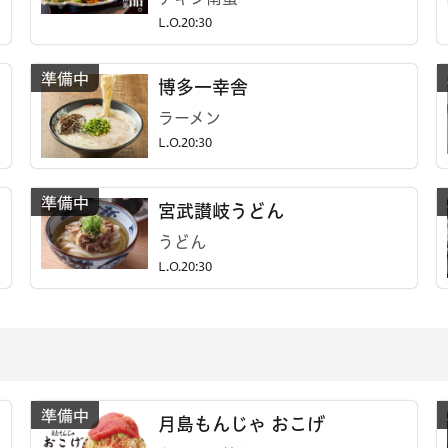
L.O.20:30
博多一幸舎
ラーメン
L.O.20:30
宮武讃岐うどん
うどん
L.O.20:30
月島もんじゃ おこげ