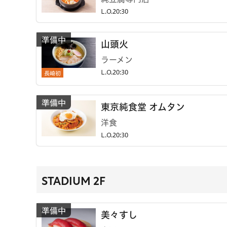
L.O.20:30
山頭火
ラーメン
長崎初
L.O.20:30
東京純食堂 オムタン
洋食
L.O.20:30
STADIUM 2F
美々すし