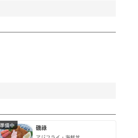
磯祿
アジフライ・海鮮丼