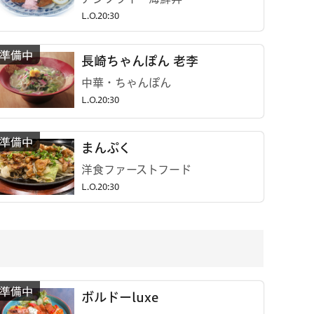
L.O.20:30
長崎ちゃんぽん 老李
中華・ちゃんぽん
L.O.20:30
まんぷく
洋食ファーストフード
L.O.20:30
ボルドーluxe