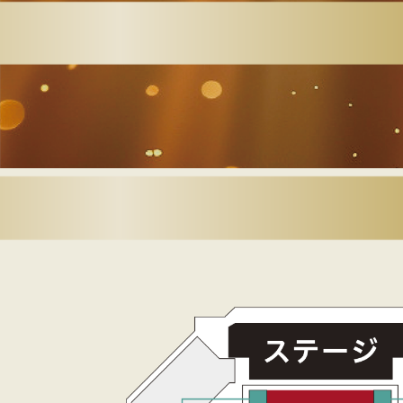
④席種を選び、人数
力し、「カートへ
押す
④ 手順A：「公演一
見る」を押すと、
可能な公演が表示
ます。
手順B：WEB注文
とスタジアムシテ
式アプリに移動