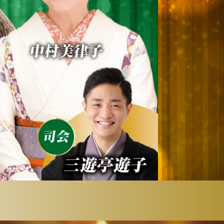
了です！
中」を押す
号が書いてある
を押すと電話が
ますので、ご注
願いいたします