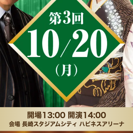
③登録完
「イ
②ザ・ゴールデンステー
③「販売
ドを読
②LINEの画面が表示され
ジを探し、「今すぐ購
たら、「友だち追加」
トー
②メニューを押すと、
③電話番
入」を押す
を押す
タップ
「公演一覧を見る」
ボタン
「電話番号」が表示さ
かかり
ない方
れる
文をお
みかご確
開場13:00 開演14:00
会場
長崎スタジアムシティ
ハピネスアリーナ