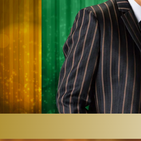
①アプリを立ち上げ
①カメラでQRコー
ベント」を押す
み込む
①「トーク」を押し
スマホの場合はリンクを
ク画面を開く
※「トーク」が表示され
は、友達登録がお済
認お願いします