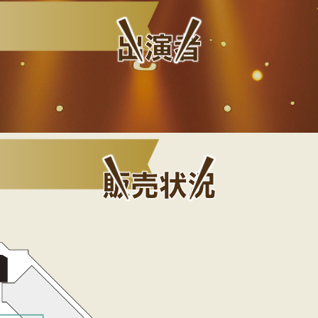
出演者
を入
⑤規約をご確認の上、
」を
同意→購入の順にボタ
ンを押す
⑥席種を
⑤販売中ボタンを押す
覧を
力し、
注文
販売状況
アプリの詳細はこちら
され
を押す
ィ公