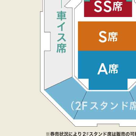
⑦規約をご確認の上
意→購入の順にボ
を押す
※券売状況により２Fスタンド席は販売の可