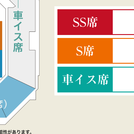
SS席
S席
車イス席
、同
タン
能性があります。