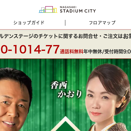
ショップガイド
フロア
マップ
お
ルデンステージの
チケットに関する
お問合せ・ご注文は
0-1014-77
通話料無料
年中無休/受付時間9:00