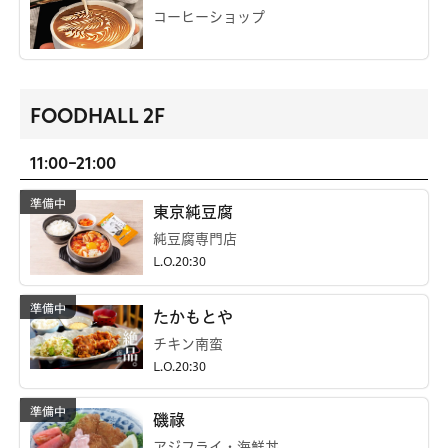
コーヒーショップ
FOODHALL 2F
11:00-21:00
東京純豆腐
純豆腐専門店
L.O.20:30
たかもとや
チキン南蛮
L.O.20:30
磯祿
アジフライ・海鮮丼