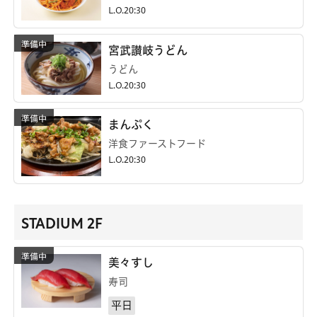
L.O.20:30
宮武讃岐うどん
うどん
L.O.20:30
まんぷく
洋食ファーストフード
L.O.20:30
STADIUM 2F
美々すし
寿司
平日