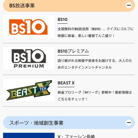
BS放送事業
BS10
全国無料のBS放送局『BS10』。クイズにゴルフに
映画に麻雀、楽しい番組てんこ盛り！
BS10プレミアム
語り継がれる映画や音楽をお届けする、大人のた
めのエンタテインメントチャンネル
BEAST X
麻雀プロリーグ「Mリーグ」参戦中！最新情報は
こちらをチェック！
スポーツ・地域創生事業
V・ファーレン長崎