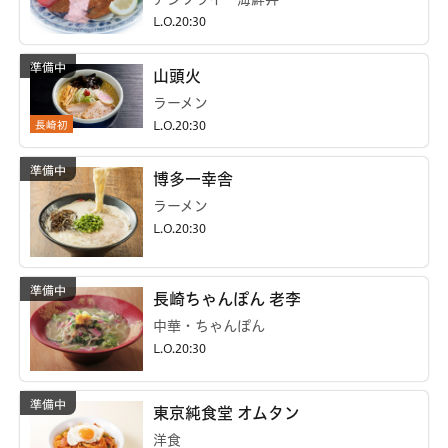
L.O.20:30
山頭火
ラーメン
長崎初
L.O.20:30
博多一幸舎
ラーメン
L.O.20:30
長崎ちゃんぽん 老李
中華・ちゃんぽん
L.O.20:30
東京純食堂 オムタン
洋食