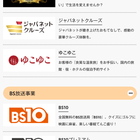
い」で生活を変えませんか？
ジャパネットクルーズ
ジャパネットが磨き上げたおもてなしで、感動の
豪華クルーズ体験を。
ゆこゆこ
お客様の『良質な温泉旅』をお手伝い。国内の旅
館・宿・ホテルの宿泊予約サイト
BS放送事業
BS10
全国無料のBS放送局『BS10』。クイズにゴルフに
映画に麻雀、楽しい番組てんこ盛り！
BS10プレミアム