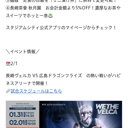
③磯祿 定食の白飯を「ミニ漬け丼」に無料で変更可能！
④長崎茶會 秋月園 お会計金額より5%OFF！濃厚なお茶や
スイーツでホッと一息
スタジアムシティ公式アプリのマイページからチェック！
＼イベント情報／
2/1
長崎ヴェルカ VS 広島ドラゴンフライズ の熱い戦いがハピ
ネスアリーナで開催！
試合スケジュールはこちら