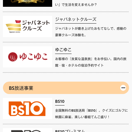
い」で生活を変えませんか？
ジャパネットクルーズ
ジャパネットが磨き上げたおもてなしで、感動の
豪華クルーズ体験を。
ゆこゆこ
お客様の『良質な温泉旅』をお手伝い。国内の旅
館・宿・ホテルの宿泊予約サイト
BS放送事業
BS10
全国無料のBS放送局『BS10』。クイズにゴルフに
映画に麻雀、楽しい番組てんこ盛り！
BS10プレミアム