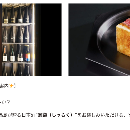
ご案内
】
うか？
福島が誇る日本酒
”寫樂（しゃらく）”
をお楽しみいただける、Y