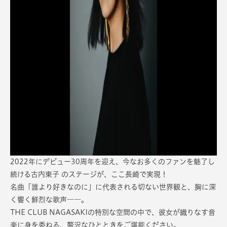
2022年にデビュー30周年を迎え、今なお多くのファンを魅了し
続ける古内東子 のステージが、ここ長崎で実現！
名曲「誰より好きなのに」に代表される切ない世界観と、胸に深
く響く鮮烈な歌声――。
THE CLUB NAGASAKIの特別な空間の中で、彼女が織りなす音
楽に身を委ねる、贅沢なひとときをご堪能ください。