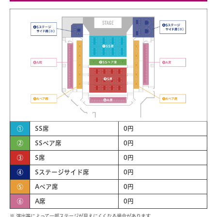
①
SS席
0円
②
SSペア席
0円
③
S席
0円
④
Sステージサイド席
0円
⑤
Aペア席
0円
⑥
A席
0円
※ 演出等によって一部ステージが見えにくくなる場合があります