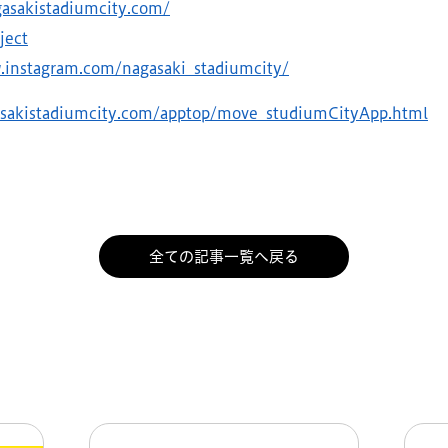
gasakistadiumcity.com/
ject
.instagram.com/nagasaki_stadiumcity/
gasakistadiumcity.com/apptop/move_studiumCityApp.html
全ての記事一覧へ戻る