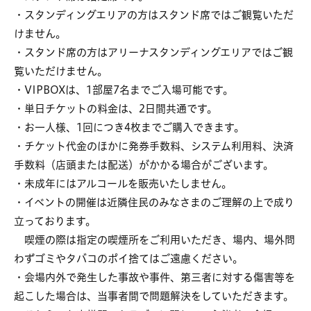
・スタンディングエリアの⽅はスタンド席ではご観覧いただ
けません。
・スタンド席の⽅はアリーナスタンディングエリアではご観
覧いただけません。
・VIPBOXは、1部屋7名までご入場可能です。
・単日チケットの料金は、2日間共通です。
・お⼀⼈様、1回につき4枚までご購⼊できます。
・チケット代⾦のほかに発券⼿数料、システム利⽤料、決済
⼿数料（店頭または配送）がかかる場合がございます。
・未成年にはアルコールを販売いたしません。
・イベントの開催は近隣住⺠のみなさまのご理解の上で成り
⽴っております。
喫煙の際は指定の喫煙所をご利⽤いただき、場内、場外問
わずゴミやタバコのポイ捨てはご遠慮ください。
・会場内外で発⽣した事故や事件、第三者に対する傷害等を
起こした場合は、当事者間で問題解決をしていただきます。