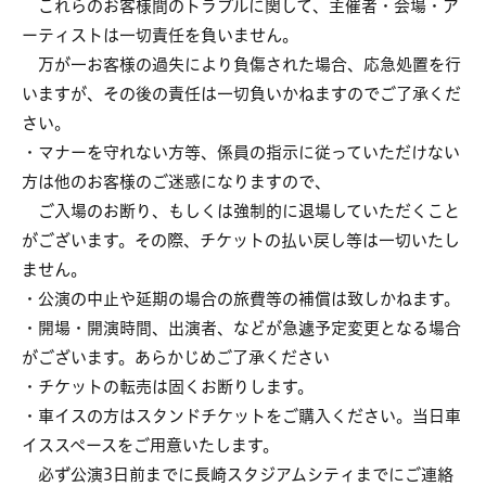
これらのお客様間のトラブルに関して、主催者・会場・ア
ーティストは⼀切責任を負いません。
万が⼀お客様の過失により負傷された場合、応急処置を⾏
いますが、その後の責任は⼀切負いかねますのでご了承くだ
さい。
・マナーを守れない⽅等、係員の指⽰に従っていただけない
⽅は他のお客様のご迷惑になりますので、
ご⼊場のお断り、もしくは強制的に退場していただくこと
がございます。その際、チケットの払い戻し等は⼀切いたし
ません。
・公演の中⽌や延期の場合の旅費等の補償は致しかねます。
・開場・開演時間、出演者、などが急遽予定変更となる場合
がございます。あらかじめご了承ください
・チケットの転売は固くお断りします。
・⾞イスの⽅はスタンドチケットをご購⼊ください。当⽇⾞
イススペースをご⽤意いたします。
必ず公演3⽇前までに⻑崎スタジアムシティまでにご連絡