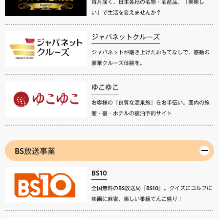
毎月届く、日本各地の名物・名産品。「美味し
い」で生活を変えませんか？
ジャパネットクルーズ
ジャパネットが磨き上げたおもてなしで、感動の
豪華クルーズ体験を。
ゆこゆこ
お客様の『良質な温泉旅』をお手伝い。国内の旅
館・宿・ホテルの宿泊予約サイト
BS放送事業
BS10
全国無料のBS放送局『BS10』。クイズにゴルフに
映画に麻雀、楽しい番組てんこ盛り！