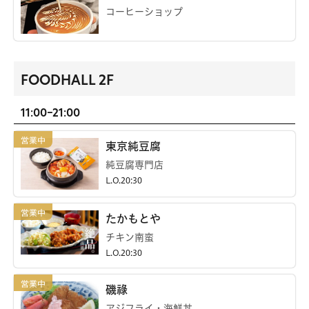
コーヒーショップ
FOODHALL 2F
11:00-21:00
東京純豆腐
純豆腐専門店
L.O.20:30
たかもとや
チキン南蛮
L.O.20:30
磯祿
アジフライ・海鮮丼