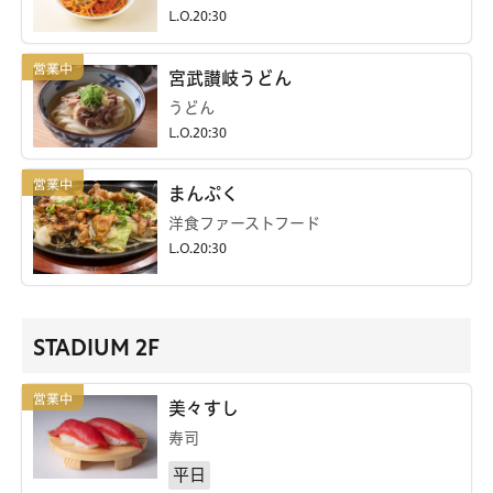
L.O.20:30
宮武讃岐うどん
うどん
L.O.20:30
まんぷく
洋食ファーストフード
L.O.20:30
STADIUM 2F
美々すし
寿司
平日