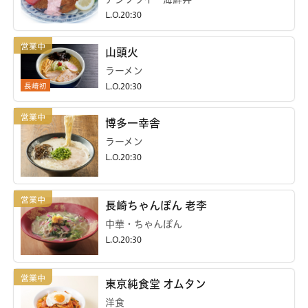
L.O.20:30
山頭火
ラーメン
長崎初
L.O.20:30
博多一幸舎
ラーメン
L.O.20:30
長崎ちゃんぽん 老李
中華・ちゃんぽん
L.O.20:30
東京純食堂 オムタン
洋食