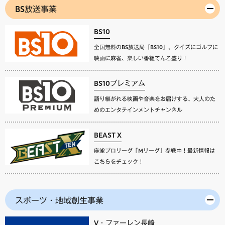
BS放送事業
BS10
全国無料のBS放送局『BS10』。クイズにゴルフに
映画に麻雀、楽しい番組てんこ盛り！
BS10プレミアム
語り継がれる映画や音楽をお届けする、大人のた
めのエンタテインメントチャンネル
BEAST X
麻雀プロリーグ「Mリーグ」参戦中！最新情報は
こちらをチェック！
スポーツ・地域創生事業
V・ファーレン長崎