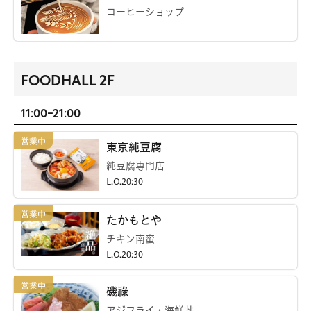
コーヒーショップ
FOODHALL 2F
11:00-21:00
東京純豆腐
純豆腐専門店
L.O.20:30
たかもとや
チキン南蛮
L.O.20:30
磯祿
アジフライ・海鮮丼