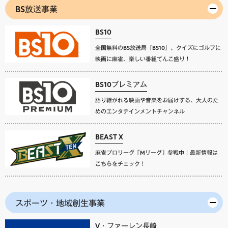
BS放送事業
BS10
全国無料のBS放送局『BS10』。クイズにゴルフに
映画に麻雀、楽しい番組てんこ盛り！
BS10プレミアム
語り継がれる映画や音楽をお届けする、大人のた
めのエンタテインメントチャンネル
BEAST X
麻雀プロリーグ「Mリーグ」参戦中！最新情報は
こちらをチェック！
スポーツ・地域創生事業
V・ファーレン長崎