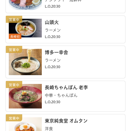
L.O.20:30
山頭火
ラーメン
長崎初
L.O.20:30
博多一幸舎
ラーメン
L.O.20:30
長崎ちゃんぽん 老李
中華・ちゃんぽん
L.O.20:30
東京純食堂 オムタン
洋食