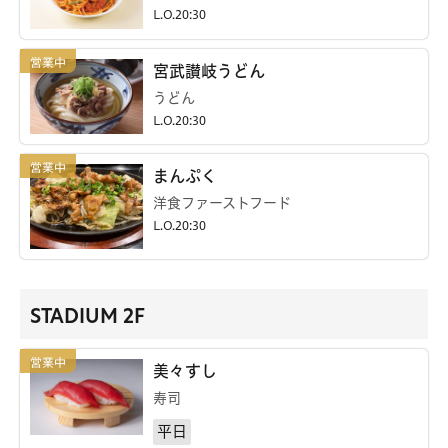
L.O.20:30
宮武讃岐うどん
うどん
L.O.20:30
まんぷく
洋食ファーストフード
L.O.20:30
STADIUM 2F
美々すし
寿司
平日