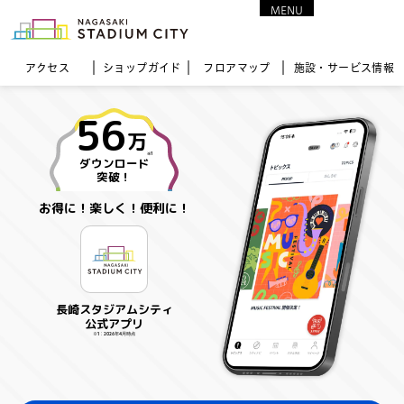
MENU
CLOSE
アクセス
ショップガイド
フロア
マップ
施設・サービス情報
56
万
※1
ダウンロード
突破！
お得に！楽しく！便利に！
長崎スタジアムシティ
公式アプリ
※1：2026年4月時点