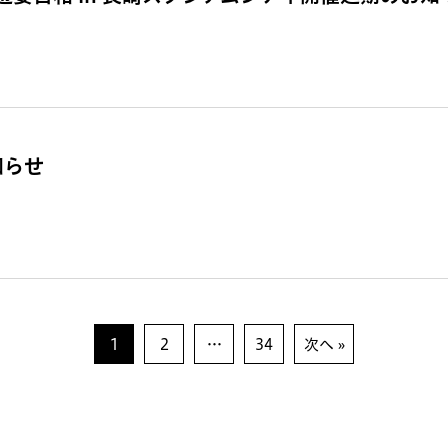
知らせ
1
2
…
34
次へ »