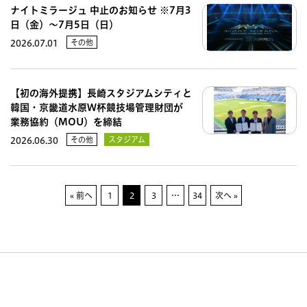
ナイトミラージュ 中止のお知らせ ※7月3
日（金）～7月5日（日）
その他
2026.07.01
【初の海外提携】長崎スタジアムシティと
韓国・京畿道水原W杯競技場管理財団が
業務協約（MOU）を締結
その他
スタジアム
2026.06.30
« 前へ
1
2
3
…
34
次へ »