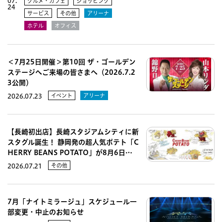
07.
グルメ・カフェ
ショッピング
24
サービス
その他
アリーナ
ホテル
オフィス
＜7月25日開催＞第10回 ザ・ゴールデン
ステージへご来場の皆さまへ（2026.7.2
3公開）
イベント
アリーナ
2026.07.23
【長崎初出店】長崎スタジアムシティに新
スタグル誕生！ 静岡発の超人気ポテト「C
HERRY BEANS POTATO」が8月6日…
その他
2026.07.21
7月「ナイトミラージュ」スケジュール一
部変更・中止のお知らせ