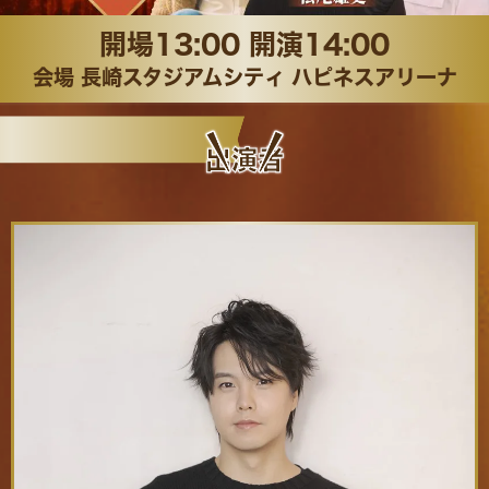
開場13:00 開演14:00
長崎市在住であることを確認できる公的証明書のご提
示が必要となります。(マイナンバーカード、健康保険
会場
長崎スタジアムシティ
ハピネスアリーナ
証など）
本チケットは、購入者·同行者ともに長崎市の住民基本
出演者
台帳に登録されている方のみが対象となります。
お一人様1回につき6枚までご購入いただけます。
座席選択はできかねます。補助金対象の座席に関して
は、後方の座席となる可能性がございます。
なりすましや転売は禁止です。発覚した場合は差額を
請求させて頂く可能性がございます。
いかなる理由があってもご本人以外は入場できませ
ん。ご同伴者も本人確認書類をご用意ください。
すでにチケットを購入されている場合、キャンセルや
交換などは行っておりません。