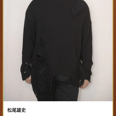
公演終了後、アンケートにお答えいただきます。
②ザ・ゴールデンステージを探し、「今すぐ購
入」を押す
②LINEの画面が表示されたら、「友だち追加」を
押す
電話販売
ご注文時に「市民優待を見た」
とお伝えください！
②メニューを押すと、「公演一覧を見る」「電話
番号」が表示される
0120-1014-77
通話料無料
年中無休/受付時間9:00〜22:00
販売期間
7/11 12:00 〜 9/28 22:00
チケット種類
紙チケット
決済方法
クレジットカード・口座振込
松尾雄史