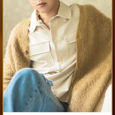
チケット種類
電子チケット
③「販売中」を押す
クレジットカード、PayPay、
決済方法
③登録完了です！
auPay
※手数料無料
※アプリのインストール・会員登録（無料）が必
要です。
③電話番号が書いてあるボタンを押すと電話がか
かりますので、ご注文をお願いいたします
【現地】スタジアムシティ
スタジアムシティノース2F
インフォメーションセンタ
ー内
アクセスはこちら
販売期間
7/11 12:00 〜 9/29 21:00