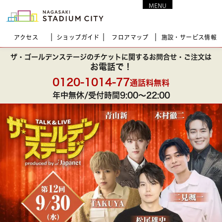
MENU
CLOSE
アクセス
ショップガイド
フロア
マップ
施設・サービス情報
①アプリを立ち上げ「イベント」を押す
①カメラでQRコードを読み込む
ザ・ゴールデンステージの
チケットに関する
お問合せ・ご注文は
スマホの場合はリンクをタップ
長崎スタジアムシティで
お電話で！
開催される
演劇や
コンサート、
スポーツなどの
イベントを、
①「トーク」を押しトーク画面を開く
0120-1014-77
通話料無料
より多くの長崎市民に楽しんでいただくための長崎市の
※「トーク」が表示されない方は、友達登録がお済みかご確
年中無休/受付時間9:00〜22:00
事業。
認お願いします
「長崎スタジアムシティ
連携わくわく・
賑わい
創出プロジェクト」
に寄せられた
企業からの
寄付金を活用し、
崎市が
イベント主催者に
費用の補助を行い、
長崎市民の皆さんが割引価格で鑑賞できる座席を実現す
るものです。
「長崎市くらしの魅力創出事業費補助金」についての
詳
細はこちら