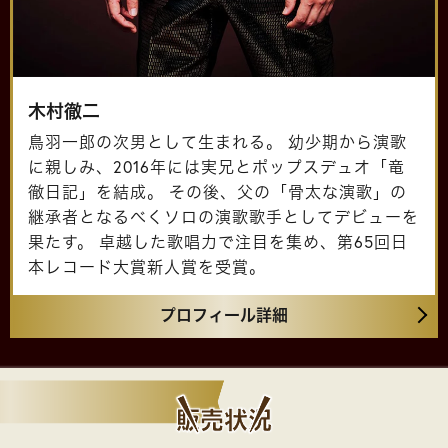
木村徹二
鳥羽一郎の次男として生まれる。 幼少期から演歌
に親しみ、2016年には実兄とポップスデュオ「竜
徹日記」を結成。 その後、父の「骨太な演歌」の
継承者となるべくソロの演歌歌手としてデビューを
果たす。 卓越した歌唱力で注目を集め、第65回日
本レコード大賞新人賞を受賞。
プロフィール詳細
販売状況