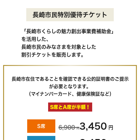
長崎市民特別優待チケット
「長崎市くらしの
魅力創出事業費
補助金」
を活用した、
長崎市民の
みなさまを
対象とした
割引チケットを
販売します。
長崎市在住であることを確認できる公的証明書のご提示
が必要となります。
（マイナンバーカード、健康保険証など）
S席とA席が半額！
3,450
S席
6,900
円
円