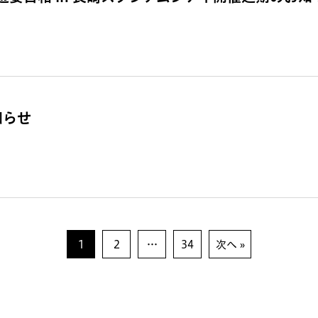
知らせ
1
2
…
34
次へ »