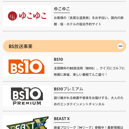
ゆこゆこ
お客様の『良質な温泉旅』をお手伝い。国内の旅
館・宿・ホテルの宿泊予約サイト
BS放送事業
BS10
全国無料のBS放送局『BS10』。クイズにゴルフに
映画に麻雀、楽しい番組てんこ盛り！
BS10プレミアム
語り継がれる映画や音楽をお届けする、大人のた
めのエンタテインメントチャンネル
BEAST X
麻雀プロリーグ「Mリーグ」参戦中！最新情報は