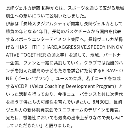
長崎ヴェルカ伊藤 拓摩からは、スポーツを通じて広がる地域
創生への想いについて説明いたしました。
伊藤は「長崎スタジアムシティが開業し長崎ヴェルカとして
勝負の年となる4年目、長崎のバスケチームから国内を代表
するスポーツエンターテイメント集団へ。長崎ヴェルカが掲
げる “HAS IT!”（HARD,AGGRESSIVE,SPEEDY,INNOV
ATIVE,TOGETHER の頭文字）を通して、地域、パートナ
ー企業、ファンと一緒に共創していく。クラブでは距離的ハ
ンデを抱えた離島の子どもたちを試合に招待するB-RAVE O
NE（ビーレイブワン）、ユースの育成、若手コーチを育成
するVCDP（Velca Coaching Development Program）と
いった活動を行っており、今後ニューバランスと共に次世代
を担う子供たちの可能性を育んでいきたい。8月30日、長崎
ヴェルカの新体制発表会でユニフォームのデザインを発表。
見た目、機能性においても最高の出来上がりなので楽しみに
していただきたい」と語りました。