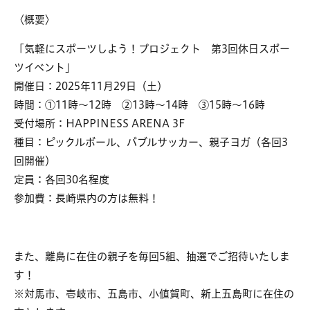
〈概要〉
「気軽にスポーツしよう！プロジェクト 第3回休日スポー
ツイベント」
開催日：2025年11月29日（土）
時間：①11時～12時 ②13時～14時 ③15時～16時
受付場所：HAPPINESS ARENA 3F
種目：ピックルボール、バブルサッカー、親子ヨガ（各回3
回開催）
定員：各回30名程度
参加費：長崎県内の方は無料！
また、離島に在住の親子を毎回5組、抽選でご招待いたしま
す！
※対馬市、壱岐市、五島市、小値賀町、新上五島町に在住の