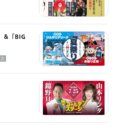
＆「BIG
ィス