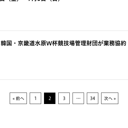
と韓国・京畿道水原W杯競技場管理財団が業務協約
« 前へ
1
2
3
…
34
次へ »