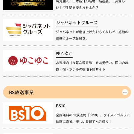
毎月届く、日本各地の名物・名産品。「美味し
い」で生活を変えませんか？
ジャパネットクルーズ
ジャパネットが磨き上げたおもてなしで、感動の
豪華クルーズ体験を。
ゆこゆこ
お客様の『良質な温泉旅』をお手伝い。国内の旅
館・宿・ホテルの宿泊予約サイト
BS放送事業
BS10
全国無料のBS放送局『BS10』。クイズにゴルフに
映画に麻雀、楽しい番組てんこ盛り！