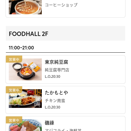
コーヒーショップ
FOODHALL 2F
11:00-21:00
東京純豆腐
純豆腐専門店
L.O.20:30
たかもとや
チキン南蛮
L.O.20:30
磯祿
アジフライ・海鮮丼