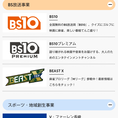
BS放送事業
BS10
全国無料のBS放送局『BS10』。クイズにゴルフに
映画に麻雀、楽しい番組てんこ盛り！
BS10プレミアム
語り継がれる映画や音楽をお届けする、大人のた
めのエンタテインメントチャンネル
BEAST X
麻雀プロリーグ「Mリーグ」参戦中！最新情報は
こちらをチェック！
スポーツ・地域創生事業
V・ファーレン長崎