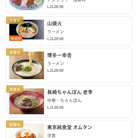
L.O.20:30
山頭火
ラーメン
長崎初
L.O.20:30
博多一幸舎
ラーメン
L.O.20:30
長崎ちゃんぽん 老李
中華・ちゃんぽん
L.O.20:30
東京純食堂 オムタン
洋食