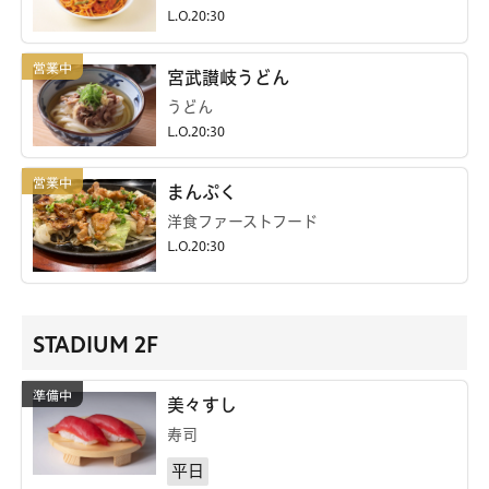
L.O.20:30
宮武讃岐うどん
うどん
L.O.20:30
まんぷく
洋食ファーストフード
L.O.20:30
STADIUM 2F
美々すし
寿司
平日