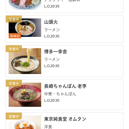
L.O.20:30
山頭火
ラーメン
長崎初
L.O.20:30
博多一幸舎
ラーメン
L.O.20:30
長崎ちゃんぽん 老李
中華・ちゃんぽん
L.O.20:30
東京純食堂 オムタン
洋食