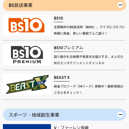
BS放送事業
BS10
全国無料のBS放送局『BS10』。クイズにゴルフに
映画に麻雀、楽しい番組てんこ盛り！
BS10プレミアム
語り継がれる映画や音楽をお届けする、大人のた
めのエンタテインメントチャンネル
BEAST X
麻雀プロリーグ「Mリーグ」参戦中！最新情報は
こちらをチェック！
スポーツ・地域創生事業
V・ファーレン長崎