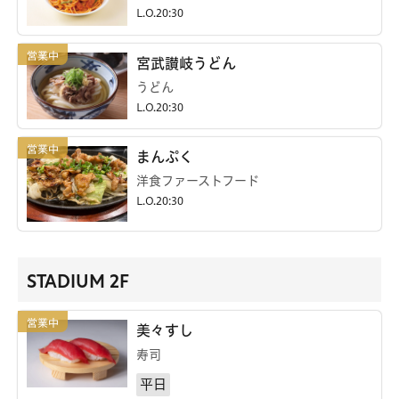
L.O.20:30
宮武讃岐うどん
うどん
L.O.20:30
まんぷく
洋食ファーストフード
L.O.20:30
STADIUM 2F
美々すし
寿司
平日