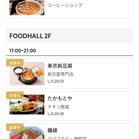
コーヒーショップ
FOODHALL 2F
11:00-21:00
東京純豆腐
純豆腐専門店
L.O.20:30
たかもとや
チキン南蛮
L.O.20:30
磯祿
アジフライ・海鮮丼