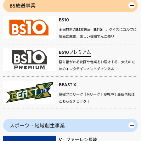
BS放送事業
BS10
全国無料のBS放送局『BS10』。クイズにゴルフに
映画に麻雀、楽しい番組てんこ盛り！
BS10プレミアム
語り継がれる映画や音楽をお届けする、大人のた
めのエンタテインメントチャンネル
BEAST X
麻雀プロリーグ「Mリーグ」参戦中！最新情報は
こちらをチェック！
スポーツ・地域創生事業
V・ファーレン長崎