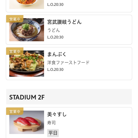
L.O.20:30
宮武讃岐うどん
うどん
L.O.20:30
まんぷく
洋食ファーストフード
L.O.20:30
STADIUM 2F
美々すし
寿司
平日