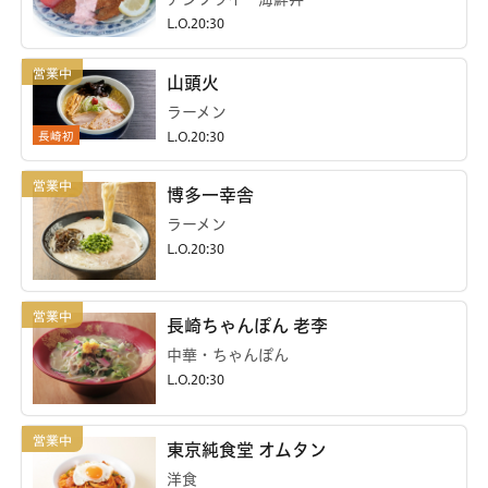
L.O.20:30
山頭火
ラーメン
長崎初
L.O.20:30
博多一幸舎
ラーメン
L.O.20:30
長崎ちゃんぽん 老李
中華・ちゃんぽん
L.O.20:30
東京純食堂 オムタン
洋食