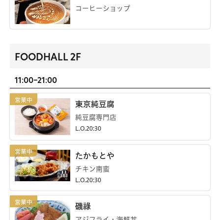
コーヒーショップ
FOODHALL 2F
11:00-21:00
東京純豆腐
純豆腐専門店
L.O.20:30
たかもとや
チキン南蛮
L.O.20:30
磯祿
アジフライ・海鮮丼