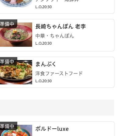
L.O.20:30
長崎ちゃんぽん 老李
中華・ちゃんぽん
L.O.20:30
まんぷく
洋食ファーストフード
L.O.20:30
ボルドーluxe