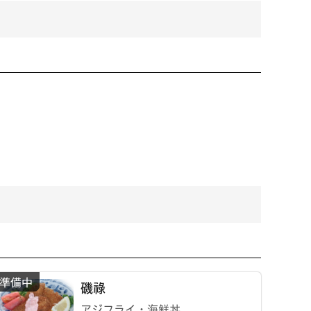
磯祿
アジフライ・海鮮丼