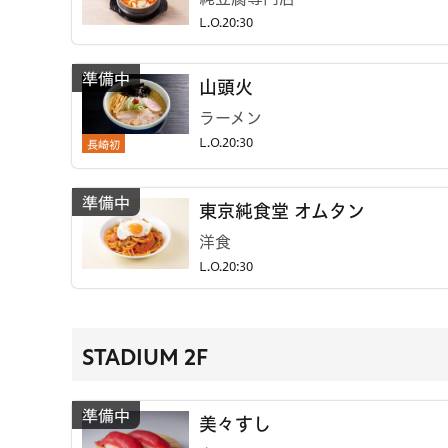
L.O.20:30
山頭火
ラーメン
長崎初
L.O.20:30
東京純食堂 オムタン
洋食
L.O.20:30
STADIUM 2F
美々すし