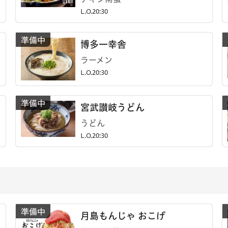
L.O.20:30
博多一幸舎
ラーメン
L.O.20:30
宮武讃岐うどん
うどん
L.O.20:30
月島もんじゃ おこげ