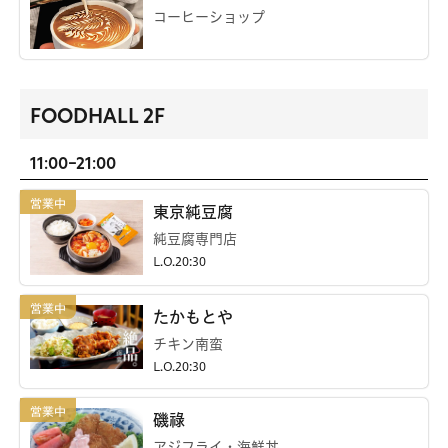
コーヒーショップ
FOODHALL 2F
11:00-21:00
東京純豆腐
純豆腐専門店
L.O.20:30
たかもとや
チキン南蛮
L.O.20:30
磯祿
アジフライ・海鮮丼