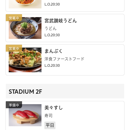
L.O.20:30
宮武讃岐うどん
うどん
L.O.20:30
まんぷく
洋食ファーストフード
L.O.20:30
STADIUM 2F
美々すし
寿司
平日