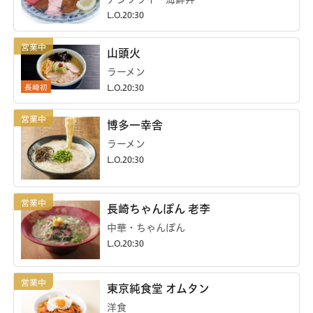
L.O.20:30
山頭火
ラーメン
長崎初
L.O.20:30
博多一幸舎
ラーメン
L.O.20:30
長崎ちゃんぽん 老李
中華・ちゃんぽん
L.O.20:30
東京純食堂 オムタン
洋食