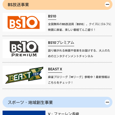
BS放送事業
BS10
全国無料のBS放送局『BS10』。クイズにゴルフに
映画に麻雀、楽しい番組てんこ盛り！
BS10プレミアム
語り継がれる映画や音楽をお届けする、大人のた
めのエンタテインメントチャンネル
BEAST X
麻雀プロリーグ「Mリーグ」参戦中！最新情報は
こちらをチェック！
スポーツ・地域創生事業
V・ファーレン長崎