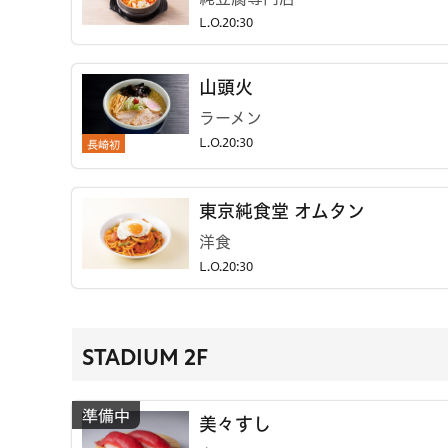
L.O.20:30
山頭火
ラーメン
長崎初
L.O.20:30
東京純食堂 オムタン
洋食
L.O.20:30
STADIUM 2F
美々すし