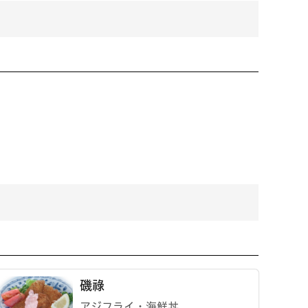
磯祿
アジフライ・海鮮丼