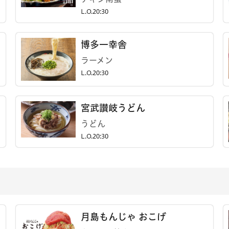
L.O.20:30
博多一幸舎
ラーメン
L.O.20:30
宮武讃岐うどん
うどん
L.O.20:30
月島もんじゃ おこげ