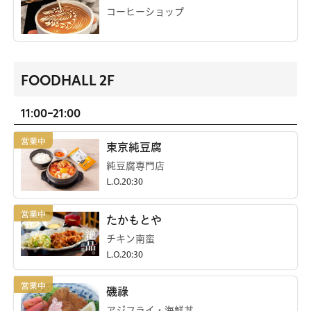
コーヒーショップ
FOODHALL 2F
11:00-21:00
東京純豆腐
純豆腐専門店
L.O.20:30
たかもとや
チキン南蛮
L.O.20:30
磯祿
アジフライ・海鮮丼