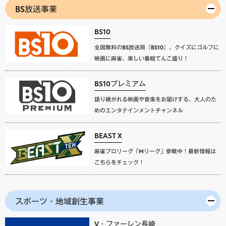
BS放送事業
BS10
全国無料のBS放送局『BS10』。クイズにゴルフに
映画に麻雀、楽しい番組てんこ盛り！
BS10プレミアム
語り継がれる映画や音楽をお届けする、大人のた
めのエンタテインメントチャンネル
BEAST X
麻雀プロリーグ「Mリーグ」参戦中！最新情報は
こちらをチェック！
スポーツ・地域創生事業
V・ファーレン長崎