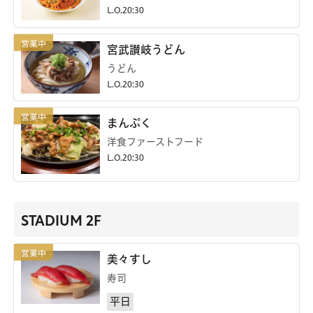
L.O.20:30
宮武讃岐うどん
うどん
L.O.20:30
まんぷく
洋食ファーストフード
L.O.20:30
STADIUM 2F
美々すし
寿司
平日