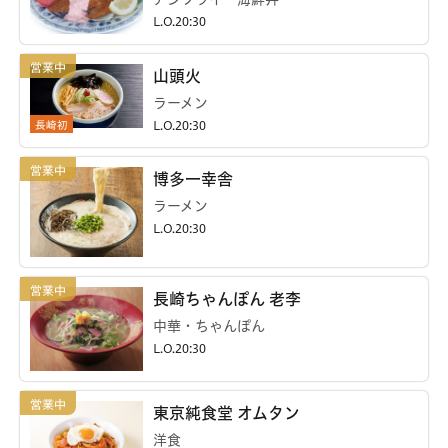
L.O.20:30
山頭火
ラーメン
長崎初
L.O.20:30
博多一幸舎
ラーメン
L.O.20:30
長崎ちゃんぽん 老李
中華・ちゃんぽん
L.O.20:30
東京純食堂 オムタン
洋食