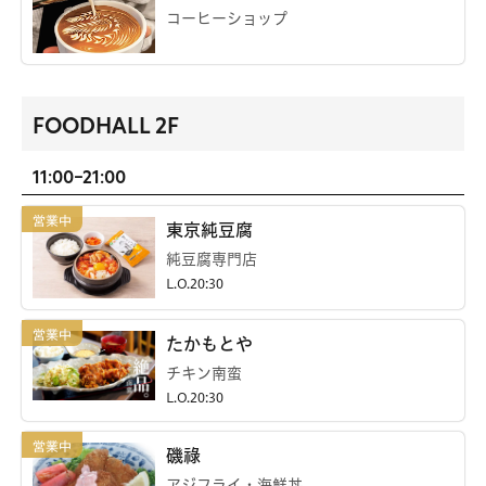
コーヒーショップ
FOODHALL 2F
11:00-21:00
東京純豆腐
純豆腐専門店
L.O.20:30
たかもとや
チキン南蛮
L.O.20:30
磯祿
アジフライ・海鮮丼