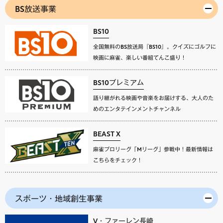
BS放送事業
BS10
全国無料のBS放送局『BS10』。クイズにゴルフに
映画に麻雀、楽しい番組てんこ盛り！
BS10プレミアム
語り継がれる映画や音楽をお届けする、大人のた
めのエンタテインメントチャンネル
BEAST X
麻雀プロリーグ「Mリーグ」参戦中！最新情報は
こちらをチェック！
スポーツ・地域創生事業
V・ファーレン長崎