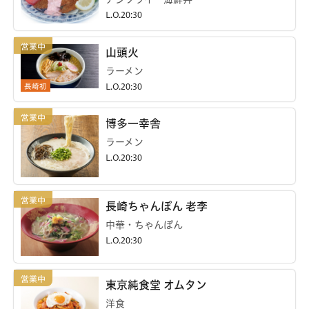
L.O.20:30
山頭火
ラーメン
長崎初
L.O.20:30
博多一幸舎
ラーメン
L.O.20:30
長崎ちゃんぽん 老李
中華・ちゃんぽん
L.O.20:30
東京純食堂 オムタン
洋食