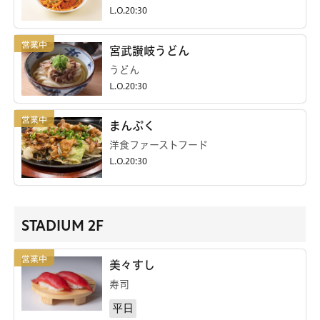
L.O.20:30
宮武讃岐うどん
うどん
L.O.20:30
まんぷく
洋食ファーストフード
L.O.20:30
STADIUM 2F
美々すし
寿司
平日