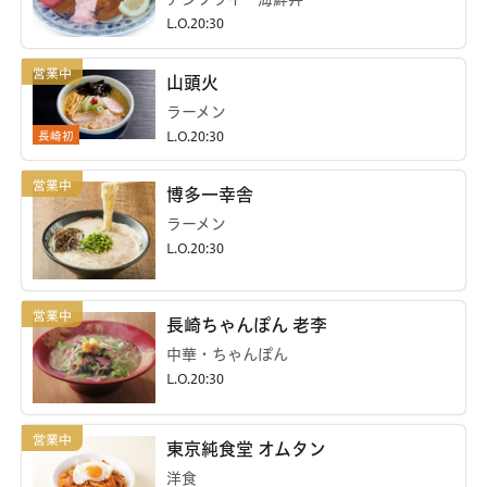
L.O.20:30
山頭火
ラーメン
長崎初
L.O.20:30
博多一幸舎
ラーメン
L.O.20:30
長崎ちゃんぽん 老李
中華・ちゃんぽん
L.O.20:30
東京純食堂 オムタン
洋食