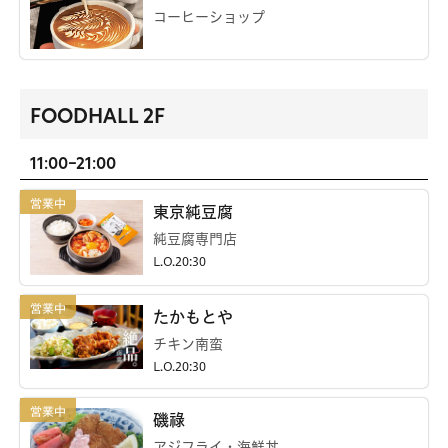
コーヒーショップ
FOODHALL 2F
11:00-21:00
東京純豆腐
純豆腐専門店
L.O.20:30
たかもとや
チキン南蛮
L.O.20:30
磯祿
アジフライ・海鮮丼