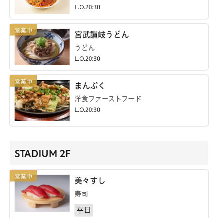
L.O.20:30
宮武讃岐うどん
うどん
L.O.20:30
まんぷく
洋食ファーストフード
L.O.20:30
STADIUM 2F
美々すし
寿司
平日