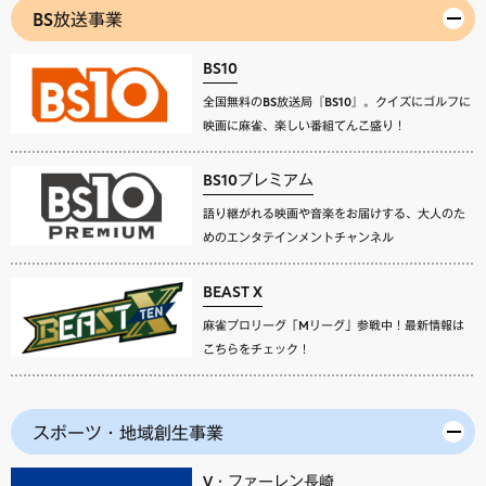
BS放送事業
BS10
全国無料のBS放送局『BS10』。クイズにゴルフに
映画に麻雀、楽しい番組てんこ盛り！
BS10プレミアム
語り継がれる映画や音楽をお届けする、大人のた
めのエンタテインメントチャンネル
BEAST X
麻雀プロリーグ「Mリーグ」参戦中！最新情報は
こちらをチェック！
スポーツ・地域創生事業
V・ファーレン長崎