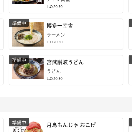
L.O.20:30
博多一幸舎
ラーメン
L.O.20:30
宮武讃岐うどん
うどん
L.O.20:30
月島もんじゃ おこげ