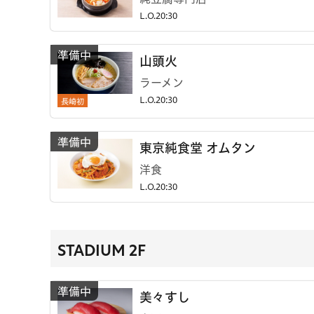
L.O.20:30
山頭火
ラーメン
長崎初
L.O.20:30
東京純食堂 オムタン
洋食
L.O.20:30
STADIUM 2F
美々すし