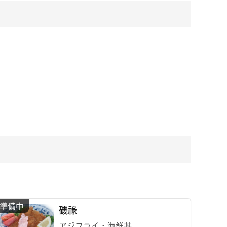
磯祿
アジフライ・海鮮丼