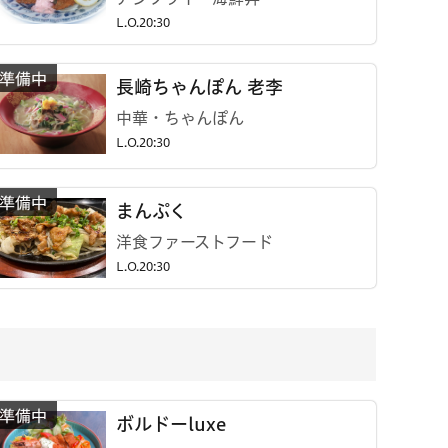
L.O.20:30
長崎ちゃんぽん 老李
中華・ちゃんぽん
L.O.20:30
まんぷく
洋食ファーストフード
L.O.20:30
ボルドーluxe