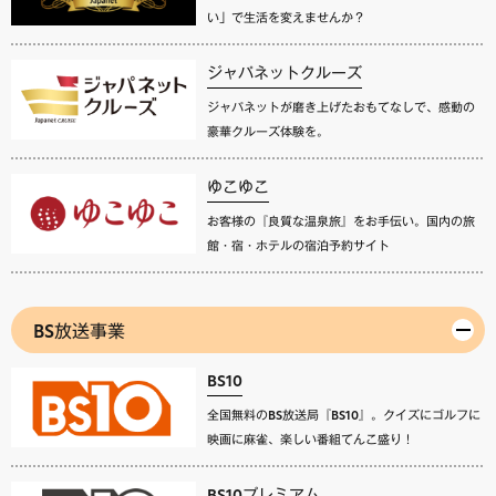
い」で生活を変えませんか？
ジャパネットクルーズ
ジャパネットが磨き上げたおもてなしで、感動の
豪華クルーズ体験を。
ゆこゆこ
お客様の『良質な温泉旅』をお手伝い。国内の旅
館・宿・ホテルの宿泊予約サイト
BS放送事業
BS10
全国無料のBS放送局『BS10』。クイズにゴルフに
映画に麻雀、楽しい番組てんこ盛り！
BS10プレミアム