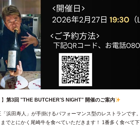
り】
第3回 ”THE BUTCHER’S NIGHT” 開催のご案内
牛輸出王「浜田寿人」が手掛けるパフォーマンス型のレストランです
ぱいになるまでとにかく尾崎牛を食べていただきます！ 1番多く食