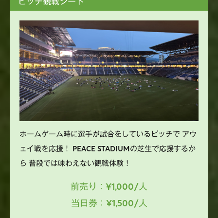
ピッチ観戦シート
ホームゲーム時に選手が試合をしているピッチで アウ
ェイ戦を応援！ PEACE STADIUMの芝生で応援するか
ら 普段では味わえない観戦体験！
前売り：¥1,000/人
当日券：¥1,500/人