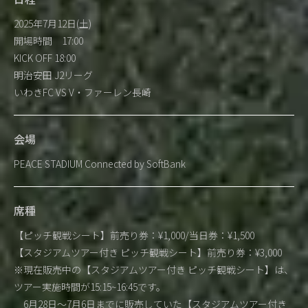
2025年7月12日(土)
開場時間 17:00
KICK OFF 18:00
明治安田 J2リーグ
いわきFC VS V・ファーレン長崎
会場
PEACE STADIUM Connected by SoftBank
席種
【ピッチ観戦シート】前売り券：¥1,000/当日券：¥1,500
【スタジアムツアー付き ピッチ観戦シート】前売り券：¥3,000
※現在販売中の【スタジアムツアー付き ピッチ観戦シート】は、
ツアー実施時間が15:15~16:45です。
6月28日～7月6日までに販売していた【スタジアムツアー付き