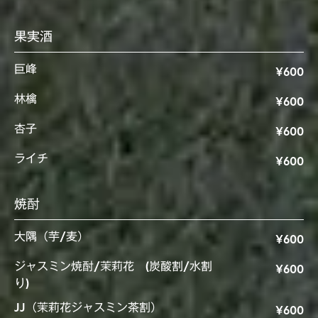
果実酒
巨峰
¥600
林檎
¥600
杏子
¥600
ライチ
¥600
焼酎
大隅（芋/麦）
¥600
ジャスミン焼酎/茉莉花 (炭酸割/水割
¥600
り)
JJ（茉莉花ジャスミン茶割）
¥600