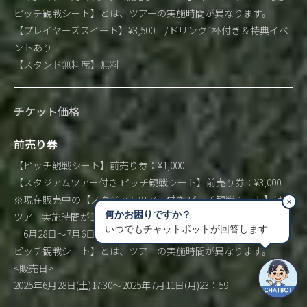
ピッチ観戦シート】とは、ツアーの実施時間が異なります。
【プレイヤーズスイート】¥3,500 /ドリンク1杯付き＆特典イベ
ントあり
【スタンド無料席】無料
チケット価格
前売り券
【ピッチ観戦シート】前売り券：¥1,000
【スタジアムツアー付き ピッチ観戦シート】前売り券：¥3,000
※現在販売中の【スタジアムツアー付き ピッチ観戦シート】は、
✕
何かお困りですか？
ツアー実施時間が15:15~16:45です。
いつでもチャットボットが回答します
6月28日～7月6日までに販売していた【スタジアムツアー付き
ピッチ観戦シート】とは、ツアーの実施時間が異なります。
<販売日>
2025年6月28日(土)17:30～2025年7月11日(月)23：59