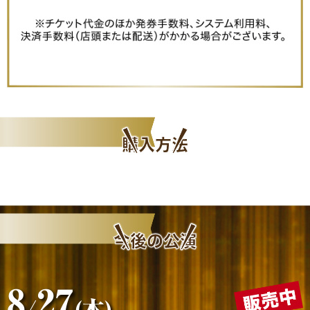
購入方法
今後の公演
8
27
/
(木)