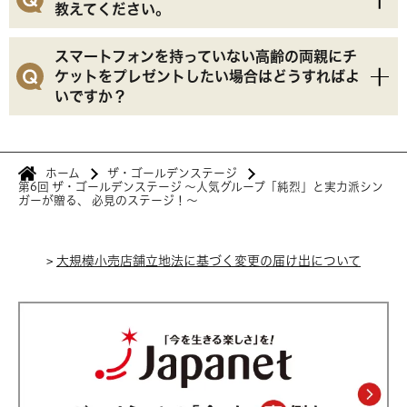
入者様のアプリに電子チケットとして発券されます。
教えてください。
す。
ご来場者が異なる場合は、事前に事務局にて「発券先
ご来場者様も「長崎スタジアムシティアプリ」をダウ
変更」の手続きが必要となります。
スマートフォンを持っていない高齢の両親にチ
ンロード・会員登録していただく必要があります。そ
ケットをプレゼントしたい場合はどうすればよ
いですか？
の後、事務局へ以下の情報をご連絡ください。
【ご購入者様情報】氏名、アプリ会員番号（8桁）、
アプリでご購入の場合、原則は電子チケットですが、
メールアドレス、電話番号
ご来場者様がスマートフォンをお持ちでない場合に限
【ご来場者様情報】氏名、アプリ会員番号（8桁）、
ホーム
ザ・ゴールデンステージ
り、以下の対応をご案内しております。
第6回 ザ・ゴールデンステージ 〜人気グループ「純烈」と実力派シン
メールアドレス、電話番号
ガーが贈る、 必見のステージ！〜
当日同行される場合： ご購入者様のアプリで入場認
証を行い、観覧者様のみご入場いただくことが可能で
>
す。
大規模小売店舗立地法に基づく変更の届け出について
事前に紙チケットを受け取る： 公演日前に長崎スタ
ジアムシティ内の「インフォメーションカウンター」
へお越しいただける場合に限り、紙チケットの発行を
検討させていただきます。詳細は事務局へお問い合わ
せください。