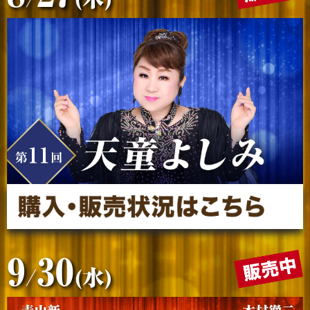
⑦規約をご確認の上、同意→購入の順にボタンを
押す
9
30
/
(水)