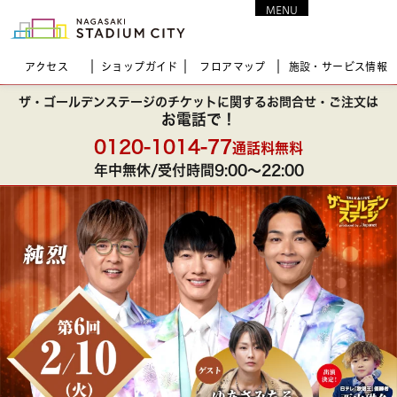
MENU
CLOSE
アクセス
ショップガイド
フロア
マップ
施設・サービス情報
①アプリを立ち上げ「イベント」を押す
①カメラでQRコードを読み込む
ザ・ゴールデンステージの
チケットに関する
お問合せ・ご注文は
スマホの場合はリンクをタップ
お電話で！
①「トーク」を押しトーク画面を開く
0120-1014-77
通話料無料
※「トーク」が表示されない方は、友達登録がお済みかご確
年中無休/受付時間9:00〜22:00
認お願いします