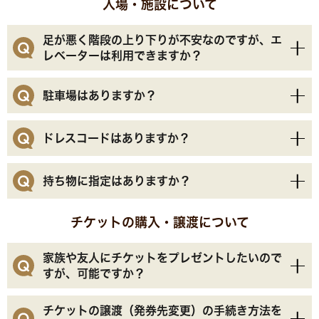
入場・施設について
足が悪く階段の上り下りが不安なのですが、エ
レベーターは利用できますか？
はい、会場内のエレベーターをご利用いただけます。
駐車場はありますか？
当日、お近くのスタッフにエレベーター利用を希望す
る旨をお伝えいただければ、スムーズにご案内いたし
スタジアムシティの駐車場をご利用いただけますが、
ドレスコードはありますか？
ます。
イベント当日は混雑が予想されます。送迎や公共交通
機関でのご来場もあわせてご検討ください。
特にございません。好きなお召し物でお越しくださ
持ち物に指定はありますか？
い。会場内はエアコンが効いていて、寒く感じる場合
がございます。軽めの羽織もののご持参がおすすめで
入場には「座席情報が記載されたチケット(紙/電
チケットの購入・譲渡について
す。
子)」が必要になります。紛失等の場合改めてご購入
いただく必要がございますので、必ずお持ちくださ
家族や友人にチケットをプレゼントしたいので
い。
すが、可能ですか？
また、お座席によっては固いと感じられる可能性もご
はい、可能です。ただし、原則としてチケットはご購
チケットの譲渡（発券先変更）の手続き方法を
ざいます。座布団やクッションシートがあると便利で