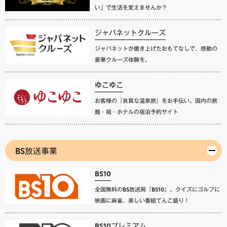
い」で生活を変えませんか？
ジャパネットクルーズ
ジャパネットが磨き上げたおもてなしで、感動の
豪華クルーズ体験を。
ゆこゆこ
お客様の『良質な温泉旅』をお手伝い。国内の旅
館・宿・ホテルの宿泊予約サイト
BS放送事業
BS10
全国無料のBS放送局『BS10』。クイズにゴルフに
映画に麻雀、楽しい番組てんこ盛り！
BS10プレミアム