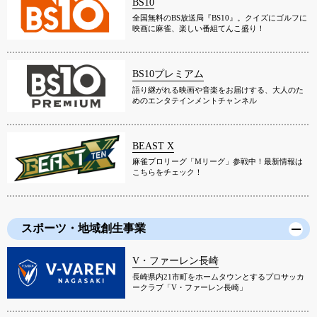
BS10
全国無料のBS放送局『BS10』。クイズにゴルフに
映画に麻雀、楽しい番組てんこ盛り！
BS10プレミアム
語り継がれる映画や音楽をお届けする、大人のた
めのエンタテインメントチャンネル
BEAST X
麻雀プロリーグ「Mリーグ」参戦中！最新情報は
こちらをチェック！
スポーツ・地域創生事業
V・ファーレン長崎
長崎県内21市町をホームタウンとするプロサッカ
ークラブ「V・ファーレン長崎」