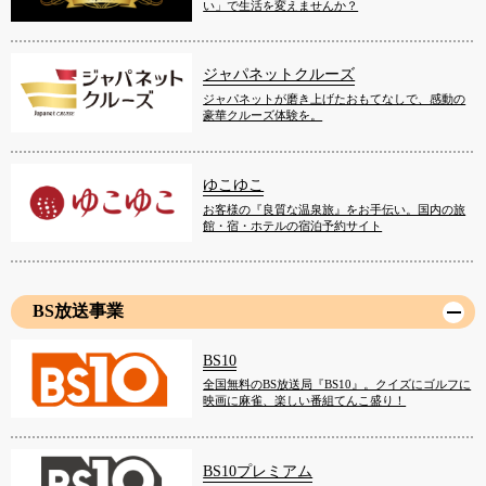
い」で生活を変えませんか？
ジャパネットクルーズ
ジャパネットが磨き上げたおもてなしで、感動の
豪華クルーズ体験を。
ゆこゆこ
お客様の『良質な温泉旅』をお手伝い。国内の旅
館・宿・ホテルの宿泊予約サイト
BS放送事業
BS10
全国無料のBS放送局『BS10』。クイズにゴルフに
映画に麻雀、楽しい番組てんこ盛り！
BS10プレミアム