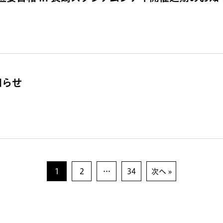
知らせ
1
2
…
34
次へ »