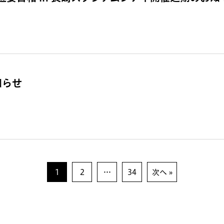
知らせ
1
2
…
34
次へ »