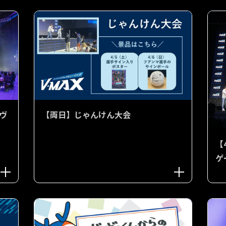
ヴ
【両日】じゃんけん大会
【
ゲ