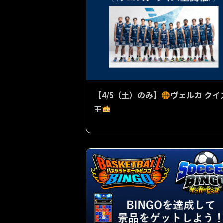
【4/5（土）のみ】
ヴェルカ クイ
王